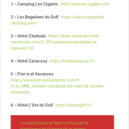
1 – Camping Les Cigales
:
http://www.les cigales.com
2 – Les Bugalows du Golf
:
https://www.bungalows-
camping.com/
3 – Hôtel Zénitude
:
https://www.zenitude-hotel-
residences.com/fr_FR/residence/mandelieu-la-
napoule/163
4 – Hôtel Casarose
:
https://hotelcasarose.fr/
5 – Pierre et Vacances
:
https://www.pierreetvacances.com/fr-
fr/fp_MNL_location-residence-les-rives-de-cannes-
mandelieu
6 – Hôtel L’Ilot du Golf
:
https://ilotdugolf.fr/
Les inscriptions en ligne ont lieu sur la