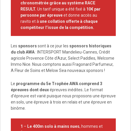
chronométrée grâce au système RACE
RESULT.
Un tarif unique a été fixé à
10€ par
personne
par épreuve
et donne accès au
ravito et à
une collation offerte à chaque
compétiteur l’issue de la compétition.
Les
sponsors
sont à ce jour les
sponsors historiques
du club AWA
: INTERSPORT Mandelieu-Cannes, Crédit
agricole Provence Côte d’Azur, Select Paddles, Welcome
Immo Nice. Nous comptons aussi Fragonard Parfumeur,
A Fleur de Soins et Melow Sea nouveaux sponsors !
Le
programme du 5e Trophée AWA comprend 3
épreuves dont deux
épreuves inédites
.
Le format
d’épreuve est varié puisque nous proposons une épreuve
en solo, une épreuve à trois en relais et une épreuve en
binôme.
1
–
Le 400m solo à mains nues
, hommes et