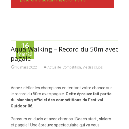
plateforme de Running 06 ici-même
16
Aqua Walking – Record du 50m avec
Mar/22
pagaie
,
,
16 mars 2022
Actualité
Compétition
Vie des clubs
Venez défier les champions en tentant votre chance sur
le record du 50m avec pagaie.
Cette épreuve fait partie
du planning officiel des compétitions du Festival
Outdoor 06
.
Parcours en duels et avec chronos ! Beach start , slalom
et pagaie ! Une épreuve spectaculaire qui va vous