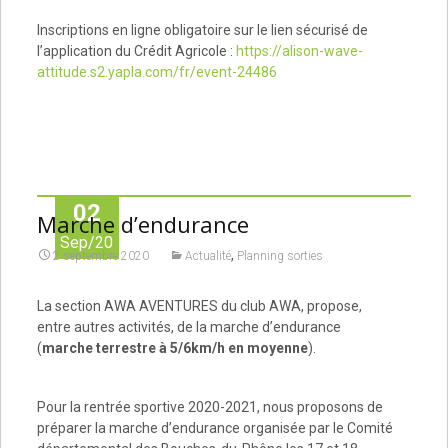
Inscriptions en ligne obligatoire sur le lien sécurisé de
l’application du Crédit Agricole :
https://alison-wave-
attitude.s2.yapla.com/fr/event-24486
02
Marche d’endurance
Sep/20
,
2 septembre 2020
Actualité
Planning sorties
La section AWA AVENTURES du club AWA, propose,
entre autres activités, de la marche d’endurance
(
marche terrestre à 5/6km/h en moyenne
).
Pour la rentrée sportive 2020-2021, nous proposons de
préparer la marche d’endurance organisée par le Comité