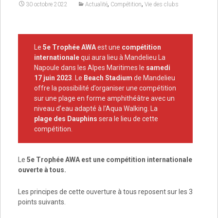
,
,
30 octobre 2022
Actualité
Compétition
Vie des clubs
Le
5e Trophée AWA
est une
compétition
internationale
qui aura lieu à Mandelieu La
Napoule dans les Alpes Maritimes le
samedi
17 juin 2023
. Le
Beach Stadium
de Mandelieu
offre la possibilité d’organiser une compétition
sur une plage en forme amphithéâtre avec un
niveau d’eau adapté à l’Aqua Walking. La
plage des Dauphins
sera le lieu de cette
compétition.
Le
5e Trophée AWA est une compétition internationale
ouverte à tous.
Les principes de cette ouverture à tous reposent sur les 3
points suivants.