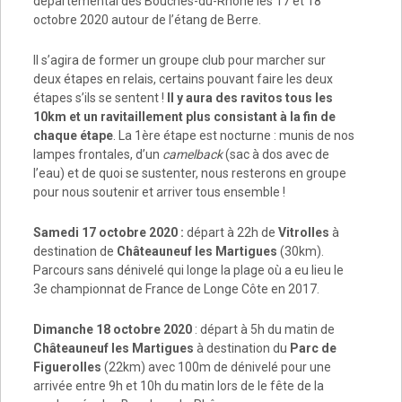
départemental des Bouches-du-Rhône les 17 et 18
octobre 2020 autour de l’étang de Berre.
Il s’agira de former un groupe club pour marcher sur
deux étapes en relais, certains pouvant faire les deux
étapes s’ils se sentent !
Il y aura des ravitos tous les
10km et un ravitaillement plus consistant à la fin de
chaque étape
. La 1ère étape est nocturne : munis de nos
lampes frontales, d’un
camelback
(sac à dos avec de
l’eau) et de quoi se sustenter, nous resterons en groupe
pour nous soutenir et arriver tous ensemble !
Samedi 17 octobre 2020 :
départ à 22h de
Vitrolles
à
destination de
Châteauneuf les Martigues
(30km).
Parcours sans dénivelé qui longe la plage où a eu lieu le
3e championnat de France de Longe Côte en 2017.
Dimanche 18 octobre 2020
: départ à 5h du matin de
Châteauneuf les Martigues
à destination du
Parc de
Figuerolles
(22km) avec 100m de dénivelé pour une
arrivée entre 9h et 10h du matin lors de le fête de la