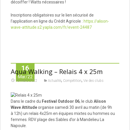
décoiffer ! Watts nécessaires !
Inscriptions obligatoires sur le lien sécurisé de
l’application en ligne du Crédit Agricole :
https://alison-
wave-attitude.s2.yapla.com/fr/event-24487
16
Aqua Walking – Relais 4 x 25m
Mar/22
,
,
16 mars 2022
Actualité
Compétition
Vie des clubs
Dans le cadre du
Festival Outdoor 06
, le club
Alison
Wave Attitude
organise samedi 30 avril au matin (de 9h
à 12h) un relais 4x25m en équipes mixtes ou hommes ou
femmes. RDV plage des Sables d’or à Mandelieu La
Napoule.