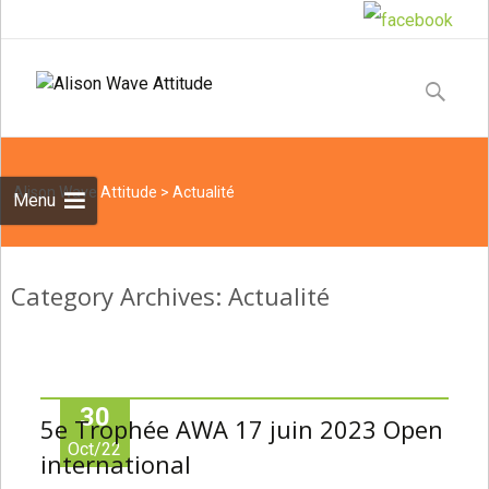
Skip
to
Recherche
content
Alison Wave Attitude
>
Actualité
Menu
Category Archives: Actualité
30
5e Trophée AWA 17 juin 2023 Open
Oct/22
international