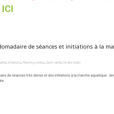
ICI
omadaire de séances et initiations à la m
,
,
,
,
alité
Initiations
Planning sorties
Sport santé
Vie des clubs
re de séances très dense et des initiations à la marche aquatique : d
ée.