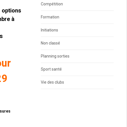
Compétition
 options
Formation
mbre à
Initiations
es
Non classé
Planning sorties
our
Sport santé
29
Vie des clubs
ssures