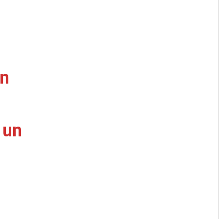
un
 un