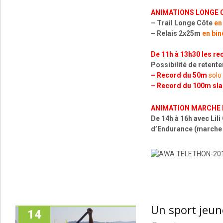
ANIMATIONS LONGE C
– Trail Longe Côte
en
– Relais 2x25m
en bi
De 11h à 13h30 les rec
Possibilité de retente
–
Record du 50m
solo
– Record du 100m sl
ANIMATION MARCHE N
De 14h à 16h avec Lil
d’Endurance (marche s
Un sport jeun
14