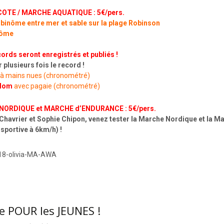
OTE / MARCHE AQUATIQUE : 5€/pers.
 binôme entre mer et sable sur la plage Robinson
nôme
ords seront enregistrés et publiés !
r plusieurs fois le record !
 à mains nues (chronométré)
alom
avec pagaie (chronométré)
ORDIQUE et MARCHE d’ENDURANCE : 5€/pers.
i Chavrier et Sophie Chipon, venez tester la Marche Nordique et la M
portive à 6km/h) !
e POUR les JEUNES !