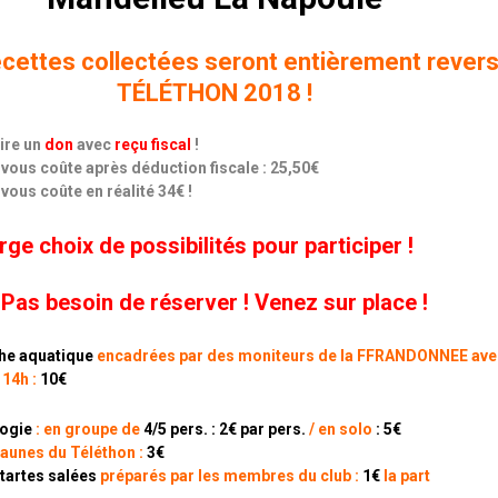
ecettes collectées seront entièrement rever
TÉLÉTHON 2018 !
ire un
don
avec
reçu fiscal
!
 vous coûte après déduction fiscale : 25,50€
vous coûte en réalité 34€ !
ge choix de possibilités pour participer !
Pas besoin de réserver ! Venez sur place !
che aquatique
encadrées par des moniteurs de la FFRANDONNEE ave
 14h :
10€
ogie
:
en groupe de
4/5 pers. : 2€ par pers.
/
en solo
: 5€
aunes du Téléthon :
3€
 tartes salées
préparés par les membres du club :
1€
la part