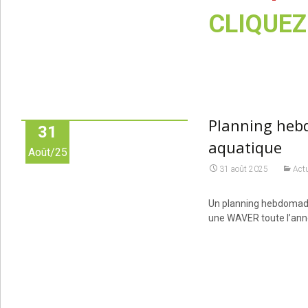
CLIQUEZ 
Planning hebd
31
aquatique
Août/25
31 août 2025
Actu
Un planning hebdomadai
une WAVER toute l’ann