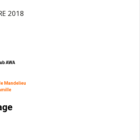
RE 2018
club AWA
de Mandelieu
famille
age