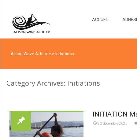
Skip
ACCUEIL
ADHÉSI
to
content
Alison Wave Attitude
>
Initiations
Category Archives: Initiations
INITIATION M
20 décembre 2025