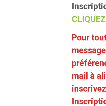
Inscript
CLIQUEZ 
Pour tou
message 
préféren
mail à a
inscrivez
Inscript