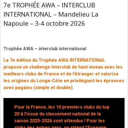
7e TROPHÉE AWA – INTERCLUB
INTERNATIONAL – Mandelieu La
Napoule – 3-4 octobre 2026
Trophée AWA – interclub international
La
7e édition du Trophée AWA INTERNATIONAL
propose un challenge interclub de haut niveau avec les
meilleurs clubs de France et de l’étranger
et valorise
les origines du Longe-Côte en privilégiant les épreuves
avec pagaies (simple et double).
Pour la France, les 10 premiers clubs du top
20 à l’issue du classement national de la
saison 2025-2026 sont attendus ! Pour les
clubs des autres pays, on attend l’Espagne,