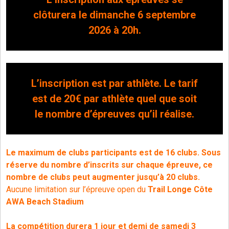
clôturera le dimanche 6 septembre
2026 à 20h.
L’inscription est par athlète. Le tarif
est de 20€ par athlète quel que soit
le nombre d’épreuves qu’il réalise.
Le maximum de clubs participants est de 16 clubs.
Sous
réserve du nombre d’inscrits sur chaque épreuve, ce
nombre de clubs peut augmenter jusqu’à 20 clubs.
Aucune limitation sur l’épreuve open du
Trail Longe Côte
AWA Beach Stadium
La compétition durera 1 jour et demi de samedi 3