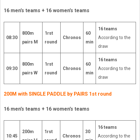
16 men’s teams + 16 women’s teams
16 teams
800m
1rst
60
08:30
Chronos
According to the
pairs M
round
min
draw
16 teams
800m
1rst
60
09:30
Chronos
According to the
pairs W
round
min
draw
200M with SINGLE PADDLE by PAIRS 1st round
16 men’s teams + 16 women’s teams
16 teams
200m
1rst
30
10:45
Chronos
According to the