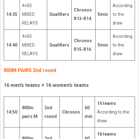
4×50
According
Chronos
14:35
MIXED
Qualifiers
5min
to the
R13-R14
RELAYS
draw
4×50
According
Chronos
14:40
MIXED
Qualifiers
5min
to the
R15-R16
RELAYS
draw
800M PAIRS 2nd round
16 men’s teams + 16 women’s teams
16 teams
800m
2nd
60
14:50
Chronos
According to the
pairs M
round
min
draw
16 teams
800m
2nd
60