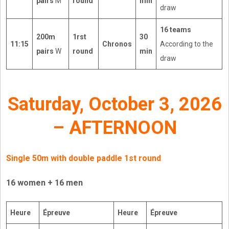
pairs
M
round
min
draw
16 teams
200m
1rst
30
11:15
Chronos
According to the
pairs
W
round
min
draw
Saturday, October 3, 2026
– AFTERNOON
Single 50m with double paddle 1st round
16 women + 16 men
Heure
Épreuve
Heure
Épreuve