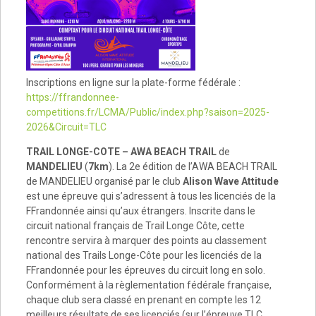
Inscriptions en ligne sur la plate-forme fédérale :
https://ffrandonnee-
competitions.fr/LCMA/Public/index.php?saison=2025-
2026&Circuit=TLC
TRAIL LONGE-COTE – AWA BEACH TRAIL
de
MANDELIEU
(
7km
). La 2e édition de l’AWA BEACH TRAIL
de MANDELIEU organisé par le club
Alison Wave Attitude
est une épreuve qui s’adressent à tous les licenciés de la
FFrandonnée ainsi qu’aux étrangers. Inscrite dans le
circuit national français de Trail Longe Côte, cette
rencontre servira à marquer des points au classement
national des Trails Longe-Côte pour les licenciés de la
FFrandonnée pour les épreuves du circuit long en solo.
Conformément à la règlementation fédérale française,
chaque club sera classé en prenant en compte les 12
meilleurs résultats de ses licenciés (sur l’épreuve TLC