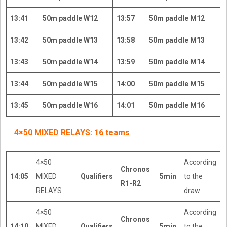
13:41
50m paddle W12
13:57
50m paddle M12
13:42
50m paddle W13
13:58
50m paddle M13
13:43
50m paddle W14
13:59
50m paddle M14
13:44
50m paddle W15
14:00
50m paddle M15
13:45
50m paddle W16
14:01
50m paddle M16
4×50 MIXED RELAYS: 16 teams
4×50
According
Chronos
14:05
MIXED
Qualifiers
5min
to the
R1-R2
RELAYS
draw
4×50
According
Chronos
14:10
MIXED
Qualifiers
5min
to the