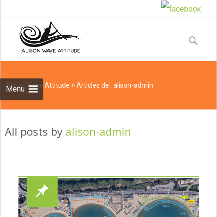
Skip
to
Recherche
content
Alison Wave Attitude
>
Articles de : alison-admin
Menu
All posts by
alison-admin