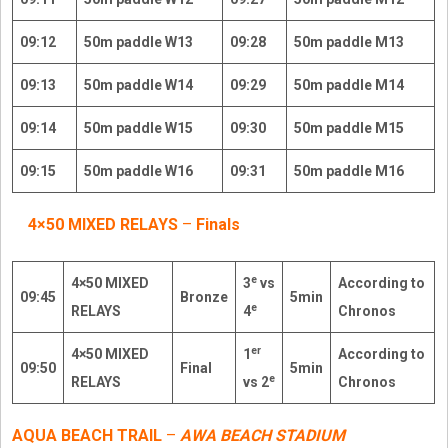
09:12
50m paddle W13
09:28
50m paddle M13
09:13
50m paddle W14
09:29
50m paddle M14
09:14
50m paddle W15
09:30
50m paddle M15
09:15
50m paddle W16
09:31
50m paddle M16
4×50 MIXED RELAYS
–
Finals
e
4×50 MIXED
3
vs
According to
09:45
Bronze
5min
e
RELAYS
4
Chronos
er
4×50 MIXED
1
According to
09:50
Final
5min
e
RELAYS
vs 2
Chronos
AQUA BEACH TRAIL
–
AWA BEACH STADIUM