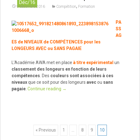
Déc/16
,
9 décembre 2016
Compétition
Formation
PA
SS
AG
ES de NIVEAUX de COMPÉTENCES pour les
LONGEURS AVEC ou SANS PAGAIE
L’Académie AWA met en place
à titre expérimental
un
classement des longeurs en fonction de leurs
compétences
. Des
couleurs sont associées à ces
niveaux
que ce soit pour des longeurs
avec
ou
sans
pagaie
.
Continue reading
→
Posts
« Previous
1
…
8
9
10