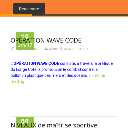
Read more
19
OPÉRATION WAVE CODE
Jan/17
,
19 janvier 2017
Actualité
AWA PROJECTS
L’
OPÉRATION WAVE CODE
consiste, à travers la pratique
du Longe Côte, à promouvoir le combat contre la
pollution plastique des mers et des océans.
Continue
reading
→
09
NIVEAUX de maîtrise sportive