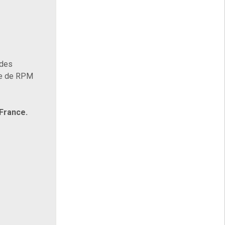
 des
se de RPM
 France.