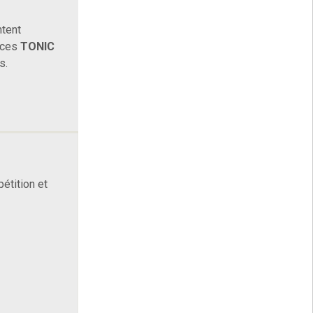
ntent
ances
TONIC
s.
étition et