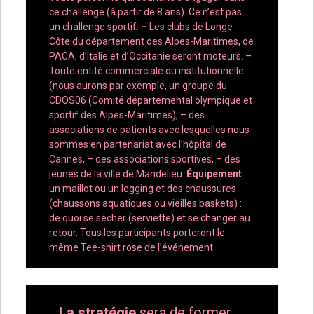
ce challenge (à partir de 8 ans). Ce n’est pas
un challenge sportif.
–
Les clubs de Longe
Côte du département des Alpes-Maritimes, de
PACA, d’Italie et d’Occitanie seront moteurs. –
Toute entité commerciale ou institutionnelle
(nous aurons par exemple, un groupe du
CDOS06 (Comité départemental olympique et
sportif des Alpes-Maritimes), – des
associations de patients avec lesquelles nous
sommes en partenariat avec l’hôpital de
Cannes, – des associations sportives, – des
jeunes de la ville de Mandelieu.
Équipement
:
un maillot ou un legging et des chaussures
(chaussons aquatiques ou vieilles baskets) :
de quoi se sécher (serviette) et se changer au
retour. Tous les participants porteront le
même Tee-shirt rose de l’événement.
La stratégie
sera de former