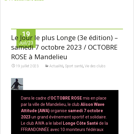
19
Le Jour le plus Longe (3e édition) –
Juil/23
samedi 7 octobre 2023 / OCTOBRE
ROSE à Mandelieu
,
,
19 juillet 2023
Actualité
Sport santé
Vie des clubs
Dans le cadre d’
OCTOBRE ROSE
mis en place
par la ville de Mandelieu, le club
Alison Wave
Attitude (AWA)
organise
samedi 7 octobre
2023
un grand événement sportif et solidaire.
Le club AWA a le label
Longe Côte Santé
de la
FFRANDONNÉE avec 10 moniteurs fédéraux