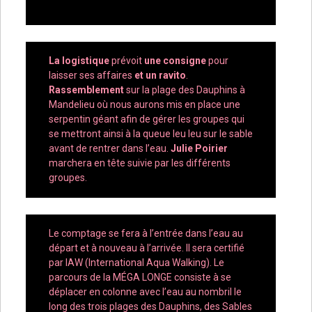
La logistique
prévoit
une consigne
pour
laisser ses affaires
et un ravito
.
Rassemblement
sur la plage des Dauphins à
Mandelieu où nous aurons mis en place une
serpentin géant afin de gérer les groupes qui
se mettront ainsi à la queue leu leu sur le sable
avant de rentrer dans l’eau.
Julie Poirier
marchera en tête suivie par les différents
groupes.
Le comptage se fera à l’entrée dans l’eau au
départ et à nouveau à l’arrivée. Il sera certifié
par IAW (International Aqua Walking). Le
parcours de la MÉGA LONGE consiste à se
déplacer en colonne avec l’eau au nombril le
long des trois plages des Dauphins, des Sables