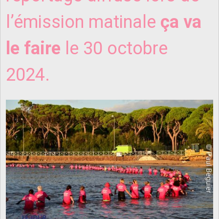
l’émission matinale
ça va
le faire
le 30 octobre
2024.