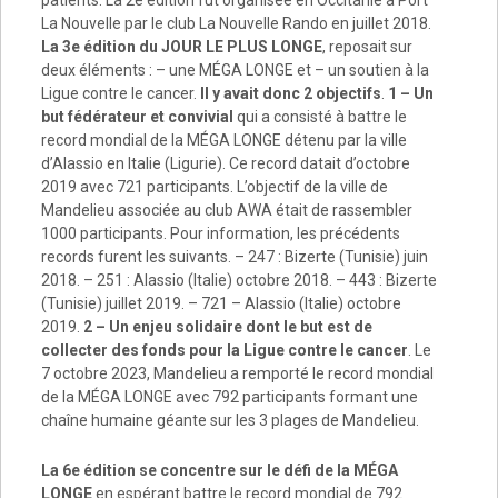
patients. La 2e édition fut organisée en Occitanie à Port
La Nouvelle par le club La Nouvelle Rando en juillet 2018.
La 3e édition du JOUR LE PLUS LONGE
, reposait sur
deux éléments : – une MÉGA LONGE et – un soutien à la
Ligue contre le cancer.
Il y avait donc 2 objectifs
.
1 – Un
but fédérateur et convivial
qui a consisté à battre le
record mondial de la MÉGA LONGE détenu par la ville
d’Alassio en Italie (Ligurie). Ce record datait d’octobre
2019 avec 721 participants. L’objectif de la ville de
Mandelieu associée au club AWA était de rassembler
1000 participants. Pour information, les précédents
records furent les suivants. – 247 : Bizerte (Tunisie) juin
2018. – 251 : Alassio (Italie) octobre 2018. – 443 : Bizerte
(Tunisie) juillet 2019. – 721 – Alassio (Italie) octobre
2019.
2 – Un enjeu solidaire dont le but est de
collecter des fonds pour la Ligue contre le cancer
. Le
7 octobre 2023, Mandelieu a remporté le record mondial
de la MÉGA LONGE avec 792 participants formant une
chaîne humaine géante sur les 3 plages de Mandelieu.
La 6e édition se concentre sur le défi de la MÉGA
LONGE
en espérant battre le record mondial de 792