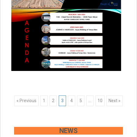
Posts
« Previous
1
2
3
4
5
…
10
Next »
navigation
NEWS