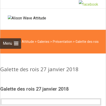
Skip
to
Recherche
content
Alison Wave Attitude
>
Galeries
>
Présentation
>
Galette des rois
Menu
27 janvier 2018
Galette des rois 27 janvier 2018
Galette des rois 27 janvier 2018